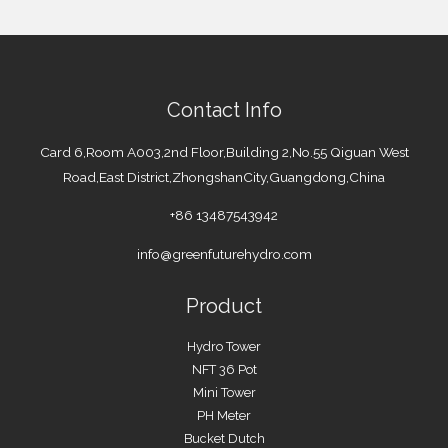
Contact Info
Card 6,Room A003,2nd Floor,Building 2,No.55 Qiguan West
Road,East District,ZhongshanCity,Guangdong,China
+86 13487543942
info@greenfuturehydro.com
Product
Hydro Tower
NFT 36 Pot
Mini Tower
PH Meter
Bucket Dutch