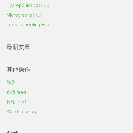
Hydroponics 101 Hub
Microgreens Hub
Troubleshooting Hub
最新文章
其他操作
登录
条目 feed
评论 feed
WordPress.org