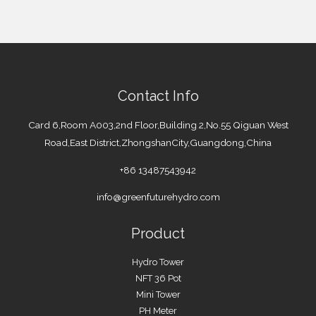
Contact Info
Card 6,Room A003,2nd Floor,Building 2,No.55 Qiguan West
Road,East District,ZhongshanCity,Guangdong,China
+86 13487543942
info@greenfuturehydro.com
Product
Hydro Tower
NFT 36 Pot
Mini Tower
PH Meter