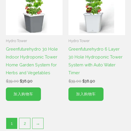
为：
为：
$38.90。
$38.90。
Hydro Tower
Hydro Tower
Greenfuturehydro 30 Hole
Greenfuturehydro 6 Layer
Indoor Hydroponic Tower
30 Hole Hydroponic Tower
Home Garden System for
System with Auto Water
Herbs and Vegetables
Timer
$
39.00
$
38.90
$
39.00
$
38.90
加入购物车
加入购物车
1
2
→