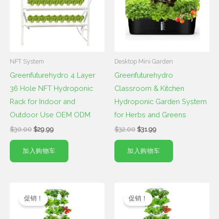
$29.99。
$31.99。
NFT System
Desktop Mini Garden
Greenfuturehydro 4 Layer
Greenfuturehydro
36 Hole NFT Hydroponic
Classroom & Kitchen
Rack for Indoor and
Hydroponic Garden System
Outdoor Use OEM ODM
for Herbs and Greens
$
30.00
$
29.99
$
32.00
$
31.99
加入购物车
加入购物车
原
当
原
当
价
前
价
前
促销！
促销！
为：
价
为：
价
$39.00。
格
$39.00。
格