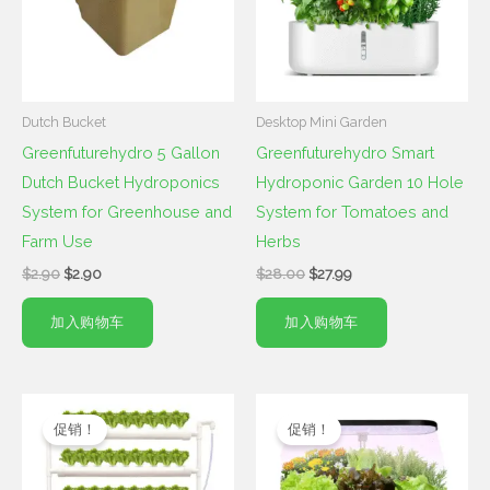
Dutch Bucket
Desktop Mini Garden
Greenfuturehydro 5 Gallon
Greenfuturehydro Smart
Dutch Bucket Hydroponics
Hydroponic Garden 10 Hole
System for Greenhouse and
System for Tomatoes and
Farm Use
Herbs
$
2.90
$
2.90
$
28.00
$
27.99
加入购物车
加入购物车
原
当
原
当
价
前
价
前
促销！
促销！
为：
价
为：
价
$30.00。
格
$32.00。
格
为：
为：