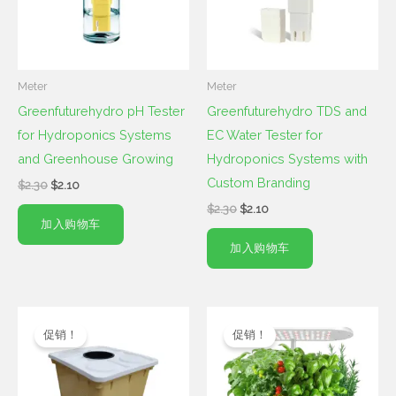
Meter
Meter
Greenfuturehydro pH Tester
Greenfuturehydro TDS and
for Hydroponics Systems
EC Water Tester for
and Greenhouse Growing
Hydroponics Systems with
Custom Branding
$
2.30
$
2.10
$
2.30
$
2.10
加入购物车
加入购物车
原
当
原
当
价
前
价
前
促销！
促销！
为：
价
为：
价
$2.90。
格
$28.00。
格
为：
为：
$2.90。
$27.99。