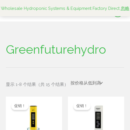
按
跳
价
Wholesale Hydroponic Systems & Equipment Factory Direct
忽略
格
至
排
序：
内
从
低
容
到
高
Greenfuturehydro
显示 1-8 个结果（共 15 个结果）
原
当
原
当
价
前
价
前
促销！
促销！
为：
价
为：
价
$2.30。
格
$2.30。
格
为：
为：
$2.10。
$2.10。